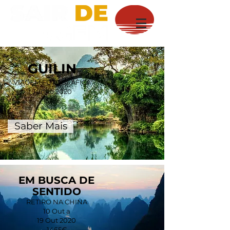
GUILIN
VIAGEM FOTOGRÁFICA
Junho 2020
1525€
Saber Mais
EM BUSCA DE
SENTIDO
RETIRO NA CHINA
10 Out a
19 Out 2020
1465€