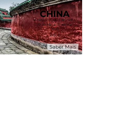
CHINA
ATRAVÉS DO FENG SHUI
19 de Mai a 30 de Mai
2020
2160€
Saber Mais
Sair de Viagem